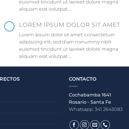
euismod tincidunt ut laoreet dolore magna
aliquam erat volutpat….
LOREM IPSUM DOLOR SIT AMET
Lorem ipsum dolor sit amet, consectetuer
adipiscing elit, sed diam nonummy nibh
euismod tincidunt ut laoreet dolore magna
aliquam erat volutpat….
IRECTOS
CONTACTO
Cochabamba 1641
Rosario - Santa Fe
Whatsapp: 341 2643083