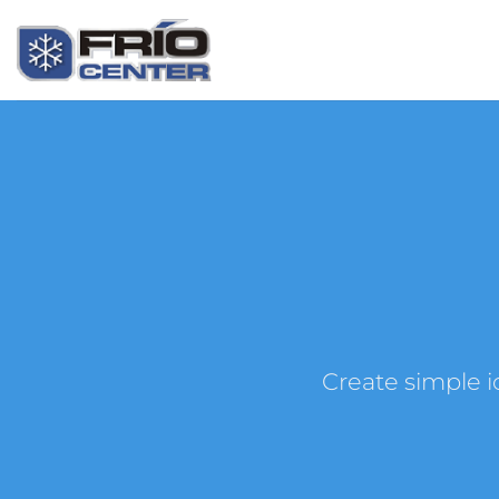
Saltar
al
contenido
Create simple i