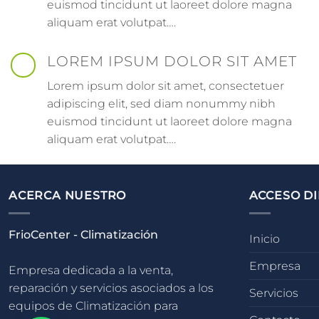
euismod tincidunt ut laoreet dolore magna
aliquam erat volutpat….
LOREM IPSUM DOLOR SIT AMET
Lorem ipsum dolor sit amet, consectetuer
adipiscing elit, sed diam nonummy nibh
euismod tincidunt ut laoreet dolore magna
aliquam erat volutpat….
ACERCA NUESTRO
ACCESO D
FrioCenter - Climatización
Inicio
Empresa
Empresa dedicada a la venta,
reparación y servicios asociados a los
Servicios
equipos de Climatización para